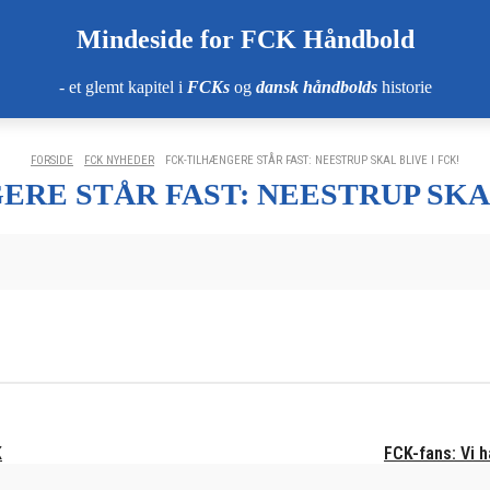
Mindeside for FCK Håndbold
- et glemt kapitel i
FCKs
og
dansk håndbolds
historie
FORSIDE
FCK NYHEDER
FCK-TILHÆNGERE STÅR FAST: NEESTRUP SKAL BLIVE I FCK!
RE STÅR FAST: NEESTRUP SKAL
K
FCK-fans: Vi 