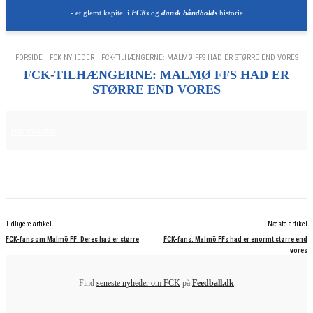
- et glemt kapitel i
FCKs
og
dansk håndbolds
historie
FORSIDE
FCK NYHEDER
FCK-TILHÆNGERNE: MALMØ FFS HAD ER STØRRE END VORES
FCK-TILHÆNGERNE: MALMØ FFS HAD ER
STØRRE END VORES
7. AUGUST 2025
FCK NYHEDER
Tidligere artikel
Næste artikel
FCK-fans om Malmö FF: Deres had er større
FCK-fans: Malmö FFs had er enormt større end
vores
Find
seneste nyheder om FCK
på
Feedball.dk