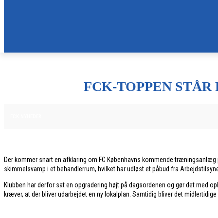
FCK-TOPPEN STÅR 
12. JANUAR 2026
FCK NYHEDER
Der kommer snart en afklaring om FC Københavns kommende træningsanlæg på F
skimmelsvamp i et behandlerrum, hvilket har udløst et påbud fra Arbejdstilsyne
Klubben har derfor sat en opgradering højt på dagsordenen og gør det med opba
kræver, at der bliver udarbejdet en ny lokalplan. Samtidig bliver det midlertidig