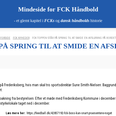
Mindeside for FCK Håndbold
- et glemt kapitel i
FCKs
og
dansk håndbolds
historie
FORSIDE
FCK NYHEDER
FCK-TOPPEN STÅR PÅ SPRING TIL AT SMIDE EN AFSLØRING PÅ BORDET
PÅ SPRING TIL AT SMIDE EN AF
rederiksberg, hvis man skal tro sportsdirektør Sune Smith-Nielsen. Baggrunde
t.
kning fra bestyrelsen. Efter et møde med Frederiksberg Kommune i december er arb
e styrkelokale taget ned i december.
Læs mere her:
https://feedball.dk/42857192-fck-boss-kan-snart-praesentere-noget