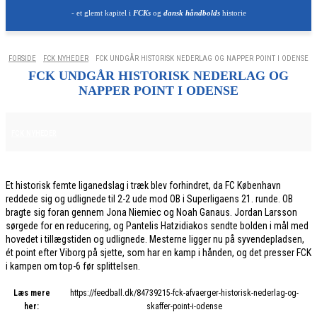
- et glemt kapitel i
FCKs
og
dansk håndbolds
historie
FORSIDE
FCK NYHEDER
FCK UNDGÅR HISTORISK NEDERLAG OG NAPPER POINT I ODENSE
FCK UNDGÅR HISTORISK NEDERLAG OG
NAPPER POINT I ODENSE
21. FEBRUAR 2026
FCK NYHEDER
Et historisk femte liganedslag i træk blev forhindret, da FC København
reddede sig og udlignede til 2-2 ude mod OB i Superligaens 21. runde. OB
bragte sig foran gennem Jona Niemiec og Noah Ganaus. Jordan Larsson
sørgede for en reducering, og Pantelis Hatzidiakos sendte bolden i mål med
hovedet i tillægstiden og udlignede. Mesterne ligger nu på syvendepladsen,
ét point efter Viborg på sjette, som har en kamp i hånden, og det presser FCK
i kampen om top-6 før splittelsen.
Læs mere
https://feedball.dk/84739215-fck-afvaerger-historisk-nederlag-og-
her:
skaffer-point-i-odense