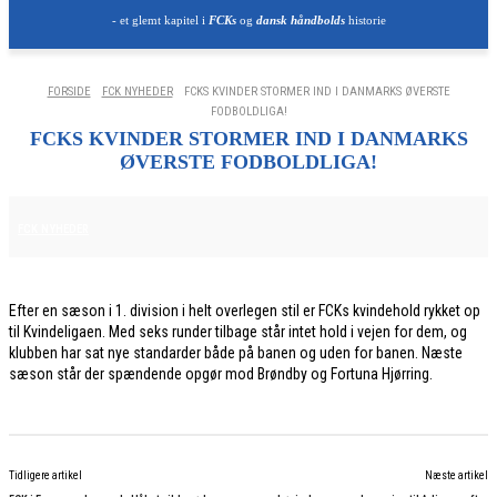
- et glemt kapitel i
FCKs
og
dansk håndbolds
historie
FORSIDE
FCK NYHEDER
FCKS KVINDER STORMER IND I DANMARKS ØVERSTE
FODBOLDLIGA!
FCKS KVINDER STORMER IND I DANMARKS
ØVERSTE FODBOLDLIGA!
30. MAJ 2026
FCK NYHEDER
Efter en sæson i 1. division i helt overlegen stil er FCKs kvindehold rykket op
til Kvindeligaen. Med seks runder tilbage står intet hold i vejen for dem, og
klubben har sat nye standarder både på banen og uden for banen. Næste
sæson står der spændende opgør mod Brøndby og Fortuna Hjørring.
Tidligere artikel
Næste artikel