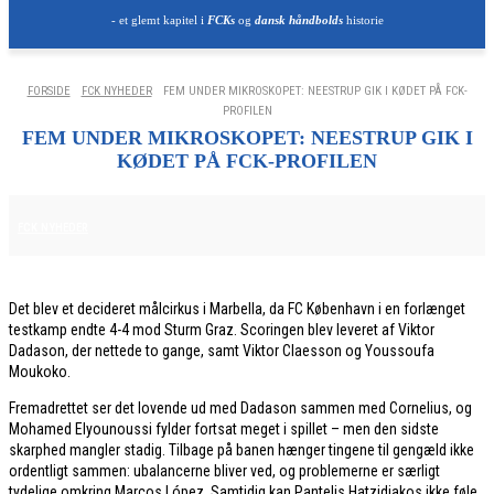
- et glemt kapitel i
FCKs
og
dansk håndbolds
historie
FORSIDE
FCK NYHEDER
FEM UNDER MIKROSKOPET: NEESTRUP GIK I KØDET PÅ FCK-
PROFILEN
FEM UNDER MIKROSKOPET: NEESTRUP GIK I
KØDET PÅ FCK-PROFILEN
14. JANUAR 2026
FCK NYHEDER
Det blev et decideret målcirkus i Marbella, da FC København i en forlænget
testkamp endte 4-4 mod Sturm Graz. Scoringen blev leveret af Viktor
Dadason, der nettede to gange, samt Viktor Claesson og Youssoufa
Moukoko.
Fremadrettet ser det lovende ud med Dadason sammen med Cornelius, og
Mohamed Elyounoussi fylder fortsat meget i spillet – men den sidste
skarphed mangler stadig. Tilbage på banen hænger tingene til gengæld ikke
ordentligt sammen: ubalancerne bliver ved, og problemerne er særligt
tydelige omkring Marcos López. Samtidig kan Pantelis Hatzidiakos ikke føle