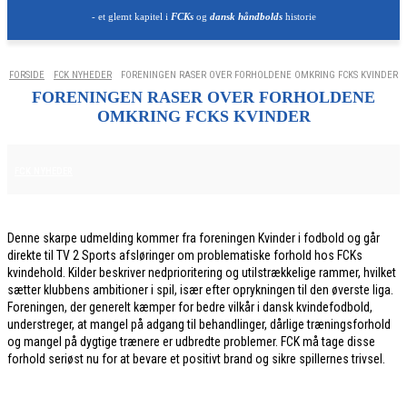
- et glemt kapitel i
FCKs
og
dansk håndbolds
historie
FORSIDE
FCK NYHEDER
FORENINGEN RASER OVER FORHOLDENE OMKRING FCKS KVINDER
FORENINGEN RASER OVER FORHOLDENE
OMKRING FCKS KVINDER
4. JUNI 2026
FCK NYHEDER
Denne skarpe udmelding kommer fra foreningen Kvinder i fodbold og går
direkte til TV 2 Sports afsløringer om problematiske forhold hos FCKs
kvindehold. Kilder beskriver nedprioritering og utilstrækkelige rammer, hvilket
sætter klubbens ambitioner i spil, især efter oprykningen til den øverste liga.
Foreningen, der generelt kæmper for bedre vilkår i dansk kvindefodbold,
understreger, at mangel på adgang til behandlinger, dårlige træningsforhold
og mangel på dygtige trænere er udbredte problemer. FCK må tage disse
forhold seriøst nu for at bevare et positivt brand og sikre spillernes trivsel.