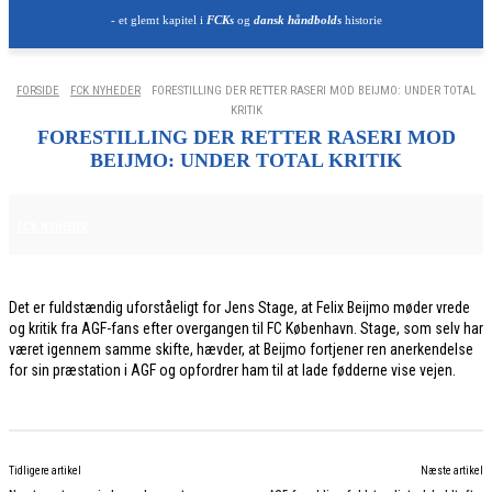
- et glemt kapitel i
FCKs
og
dansk håndbolds
historie
FORSIDE
FCK NYHEDER
FORESTILLING DER RETTER RASERI MOD BEIJMO: UNDER TOTAL
KRITIK
FORESTILLING DER RETTER RASERI MOD
BEIJMO: UNDER TOTAL KRITIK
31. MAJ 2026
FCK NYHEDER
Det er fuldstændig uforståeligt for Jens Stage, at Felix Beijmo møder vrede
og kritik fra AGF-fans efter overgangen til FC København. Stage, som selv har
været igennem samme skifte, hævder, at Beijmo fortjener ren anerkendelse
for sin præstation i AGF og opfordrer ham til at lade fødderne vise vejen.
Tidligere artikel
Næste artikel