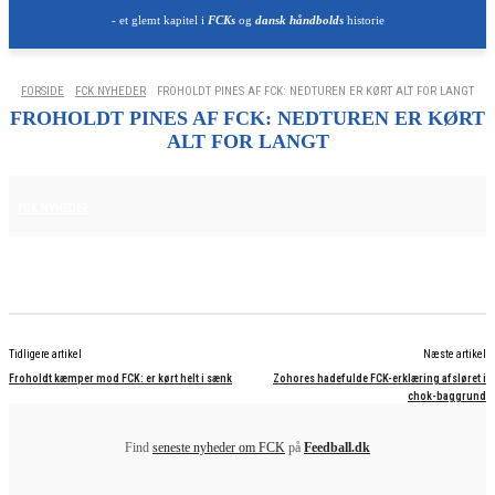
- et glemt kapitel i
FCKs
og
dansk håndbolds
historie
FORSIDE
FCK NYHEDER
FROHOLDT PINES AF FCK: NEDTUREN ER KØRT ALT FOR LANGT
FROHOLDT PINES AF FCK: NEDTUREN ER KØRT
ALT FOR LANGT
15. NOVEMBER 2025
FCK NYHEDER
Tidligere artikel
Næste artikel
Froholdt kæmper mod FCK: er kørt helt i sænk
Zohores hadefulde FCK-erklæring afsløret i
chok-baggrund
Find
seneste nyheder om FCK
på
Feedball.dk