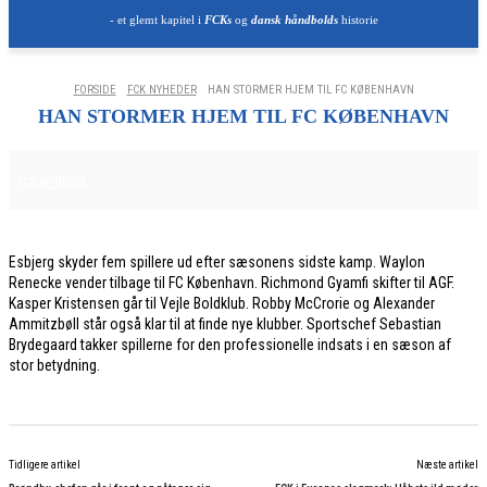
- et glemt kapitel i
FCKs
og
dansk håndbolds
historie
FORSIDE
FCK NYHEDER
HAN STORMER HJEM TIL FC KØBENHAVN
HAN STORMER HJEM TIL FC KØBENHAVN
30. MAJ 2026
FCK NYHEDER
Esbjerg skyder fem spillere ud efter sæsonens sidste kamp. Waylon
Renecke vender tilbage til FC København. Richmond Gyamfi skifter til AGF.
Kasper Kristensen går til Vejle Boldklub. Robby McCrorie og Alexander
Ammitzbøll står også klar til at finde nye klubber. Sportschef Sebastian
Brydegaard takker spillerne for den professionelle indsats i en sæson af
stor betydning.
Tidligere artikel
Næste artikel