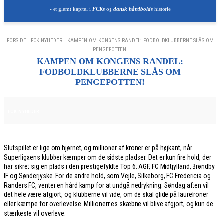
- et glemt kapitel i
FCKs
og
dansk håndbolds
historie
FORSIDE
FCK NYHEDER
KAMPEN OM KONGENS RANDEL: FODBOLDKLUBBERNE SLÅS OM
PENGEPOTTEN!
KAMPEN OM KONGENS RANDEL:
FODBOLDKLUBBERNE SLÅS OM
PENGEPOTTEN!
27. FEBRUAR 2026
FCK NYHEDER
Slutspillet er lige om hjørnet, og millioner af kroner er på højkant, når
Superligaens klubber kæmper om de sidste pladser. Det er kun fire hold, der
har sikret sig en plads i den prestigefyldte Top 6: AGF, FC Midtjylland, Brøndby
IF og Sønderjyske. For de andre hold, som Vejle, Silkeborg, FC Fredericia og
Randers FC, venter en hård kamp for at undgå nedrykning. Søndag aften vil
det hele være afgjort, og klubberne vil vide, om de skal glide på laurelroner
eller kæmpe for overlevelse. Millionernes skæbne vil blive afgjort, og kun de
stærkeste vil overleve.