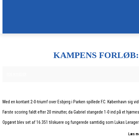
KAMPENS FORLØB:
13. DECEMBER 2025
FCK NYHEDER
Med en kontant 2-0-triumf over Esbjerg i Parken spillede F.C. København sig vid
Første scoring faldt efter 20 minutter, da Gabriel stangede 1-0 ind på et hjørn
Opgøret blev set af 16.351 tilskuere og fungerede samtidig som Lukas Lerage
Læs me