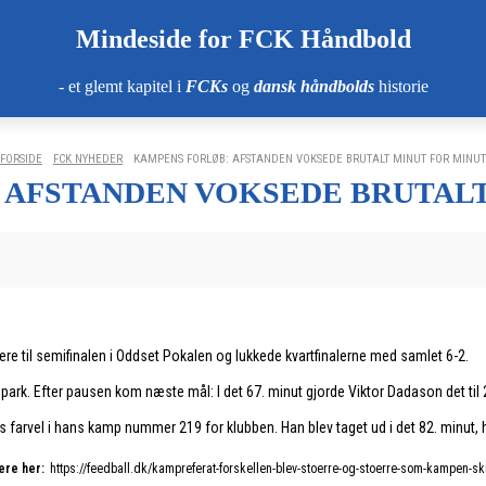
Mindeside for FCK Håndbold
- et glemt kapitel i
FCKs
og
dansk håndbolds
historie
FORSIDE
FCK NYHEDER
KAMPENS FORLØB: AFSTANDEN VOKSEDE BRUTALT MINUT FOR MINUT
 AFSTANDEN VOKSEDE BRUTALT
ere til semifinalen i Oddset Pokalen og lukkede kvartfinalerne med samlet 6-2.
espark. Efter pausen kom næste mål: I det 67. minut gjorde Viktor Dadason det ti
rs farvel i hans kamp nummer 219 for klubben. Han blev taget ud i det 82. min
re her:
https://feedball.dk/kampreferat-forskellen-blev-stoerre-og-stoerre-som-kampen-s