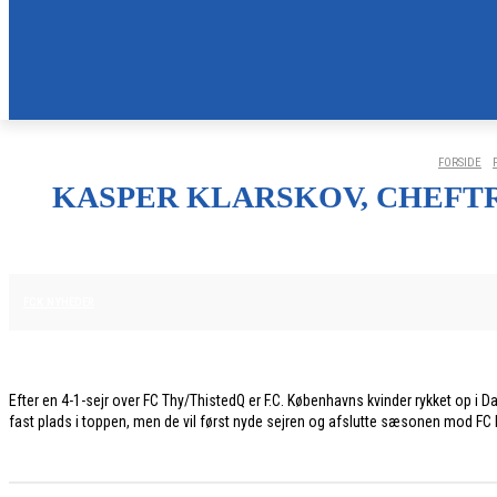
FORSIDE
KASPER KLARSKOV, CHEFTR
30. MAJ 2026
FCK NYHEDER
Efter en 4-1-sejr over FC Thy/ThistedQ er F.C. Københavns kvinder rykket op i
fast plads i toppen, men de vil først nyde sejren og afslutte sæsonen mod FC Mi