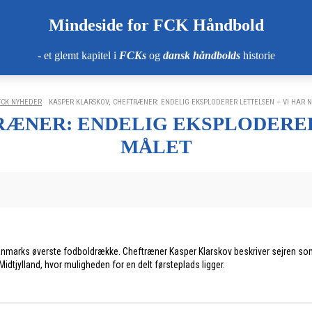
Mindeside for FCK Håndbold
- et glemt kapitel i
FCKs
og
dansk håndbolds
historie
FCK NYHEDER
KASPER KLARSKOV, CHEFTRÆNER: ENDELIG EKSPLODERER LETTELSEN – VI HAR 
ÆNER: ENDELIG EKSPLODERER
MÅLET
 Danmarks øverste fodboldrække. Cheftræner Kasper Klarskov beskriver sejren so
dtjylland, hvor muligheden for en delt førsteplads ligger.