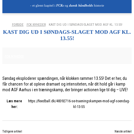
- et glemt kapitel i
FCKs
og
dansk håndbolds
historie
FORSIDE
FCK NYHEDER
KAST DIG UD I SØNDAGS-SLAGET MOD AGF KL. 13.55!
KAST DIG UD I SØNDAGS-SLAGET MOD AGF KL.
13.55!
30. JANUAR 2026
FCK NYHEDER
Søndag eksploderer spændingen, når klokken rammer 13.55! Det er her, du
får chancen for at opleve dramaet og intensiteten, når dit hold går i kamp
mod AGF Aarhus i en træningskamp, der bringer actionen lige til dig – LIVE!
Læs mere
https://feedball.dk/48392716-se-traeningskampen-mod-agf-soendag-
her:
kl-13-55
Tidligere artikel
Næste artikel