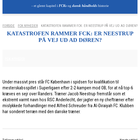
- et glemt kapitel i
FCKs
og
dansk håndbolds
historie
FORSIDE
FCK NYHEDER
KATASTROFEN RAMMER FCK: ER NEESTRUP PÅ VEJ UD AD DØREN?
KATASTROFEN RAMMER FCK: ER NEESTRUP
PÅ VEJ UD AD DØREN?
23. FEBRUAR 2026
FCK NYHEDER
Under massivt pres står FC København i spidsen for kvalifikation til
mesterskabsspillet i Superligaen efter 2-2-kampen mod OB; for at nå top-6
kræves en sejr over Randers. Træner Jacob Neestrup fremstår som et
ekstremt varmt navn hos RSC Anderlecht, der jagter en ny cheftræner efter
mislykkede forhandlinger med Alfred Schreuder fra Al-Diraiyah FC. Klubben
har sonderet terræn med den danske træner.