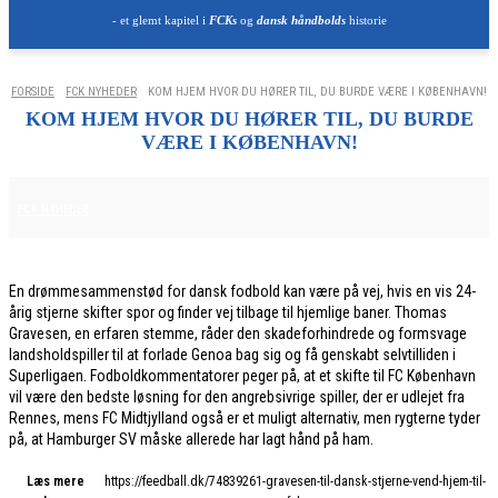
- et glemt kapitel i
FCKs
og
dansk håndbolds
historie
FORSIDE
FCK NYHEDER
KOM HJEM HVOR DU HØRER TIL, DU BURDE VÆRE I KØBENHAVN!
KOM HJEM HVOR DU HØRER TIL, DU BURDE
VÆRE I KØBENHAVN!
27. JANUAR 2026
FCK NYHEDER
En drømmesammenstød for dansk fodbold kan være på vej, hvis en vis 24-
årig stjerne skifter spor og finder vej tilbage til hjemlige baner. Thomas
Gravesen, en erfaren stemme, råder den skadeforhindrede og formsvage
landsholdspiller til at forlade Genoa bag sig og få genskabt selvtilliden i
Superligaen. Fodboldkommentatorer peger på, at et skifte til FC København
vil være den bedste løsning for den angrebsivrige spiller, der er udlejet fra
Rennes, mens FC Midtjylland også er et muligt alternativ, men rygterne tyder
på, at Hamburger SV måske allerede har lagt hånd på ham.
Læs mere
https://feedball.dk/74839261-gravesen-til-dansk-stjerne-vend-hjem-til-