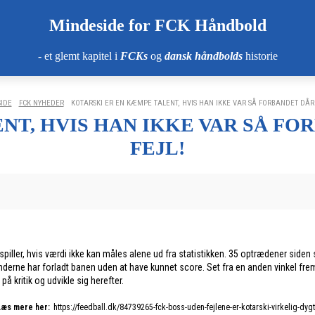
Mindeside for FCK Håndbold
- et glemt kapitel i
FCKs
og
dansk håndbolds
historie
IDE
FCK NYHEDER
KOTARSKI ER EN KÆMPE TALENT, HVIS HAN IKKE VAR SÅ FORBANDET DÅRL
T, HVIS HAN IKKE VAR SÅ FO
FEJL!
ler, hvis værdi ikke kan måles alene ud fra statistikken. 35 optrædener siden so
nderne har forladt banen uden at have kunnet score. Set fra en anden vinkel fre
å kritik og udvikle sig herefter.
Læs mere her:
https://feedball.dk/84739265-fck-boss-uden-fejlene-er-kotarski-virkelig-dyg