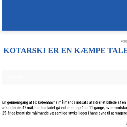
FORS
KOTARSKI ER EN KÆMPE TALEN
26. JANUAR 2026
FCK NYHEDER
En gennemgang af FC Københavns målmands indsats afslører et billede af en spil
afspejler de 47 mål, han har ladet gå ind, men også de 11 gange, hvor modsta
25-årige kroatiske målmands væsentlige styrke ligger i hans evne til at reagere p