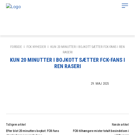
Mindeside for FCK Håndbold
- et glemt kapitel i
FCKs
og
dansk håndbolds
historie
FORSIDE
FCK NYHEDER
KUN 20 MINUTTER I BOJKOTT SÆTTER FCK-FANS I REN
RASERI
KUN 20 MINUTTER I BOJKOTT SÆTTER FCK-FANS I
REN RASERI
29. MAJ 2025
FCK NYHEDER
Tidligere artikel
Næste artikel
Efter blot 20 minutters boykot: FCK-fans
FCK-tilhængere mister totalt besindelsen i