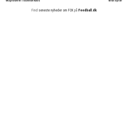
eksploderer i rasende kaos
vildt oprør
Find
seneste nyheder om FCK
på
Feedball.dk