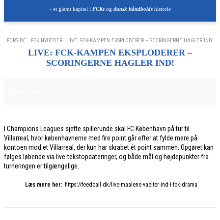
- et glemt kapitel i
FCKs
og
dansk håndbolds
historie
FORSIDE
FCK NYHEDER
LIVE: FCK-KAMPEN EKSPLODERER – SCORINGERNE HAGLER IND!
LIVE: FCK-KAMPEN EKSPLODERER –
SCORINGERNE HAGLER IND!
10. DECEMBER 2025
FCK NYHEDER
I Champions Leagues sjette spillerunde skal FC København på tur til
Villarreal, hvor københavnerne med fire point går efter at fylde mere på
kontoen mod et Villarreal, der kun har skrabet ét point sammen. Opgøret kan
følges løbende via live-tekstopdateringer, og både mål og højdepunkter fra
turneringen er tilgængelige.
Læs mere her:
https://feedball.dk/live-maalene-vaelter-ind-i-fck-drama