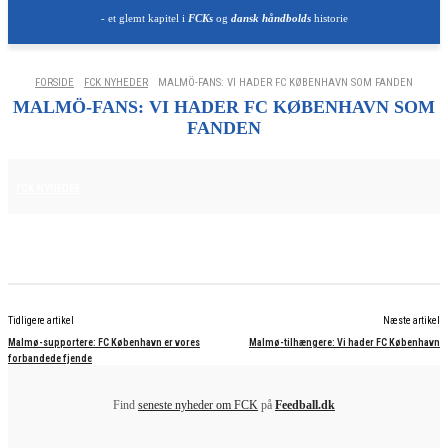
- et glemt kapitel i
FCKs
og
dansk håndbolds
historie
FORSIDE
FCK NYHEDER
MALMÖ-FANS: VI HADER FC KØBENHAVN SOM FANDEN
MALMÖ-FANS: VI HADER FC KØBENHAVN SOM
FANDEN
12. AUGUST 2025
FCK NYHEDER
Tidligere artikel
Næste artikel
Malmø-supportere: FC København er vores
Malmø-tilhængere: Vi hader FC København
forbandede fjende
Find
seneste nyheder om FCK
på
Feedball.dk