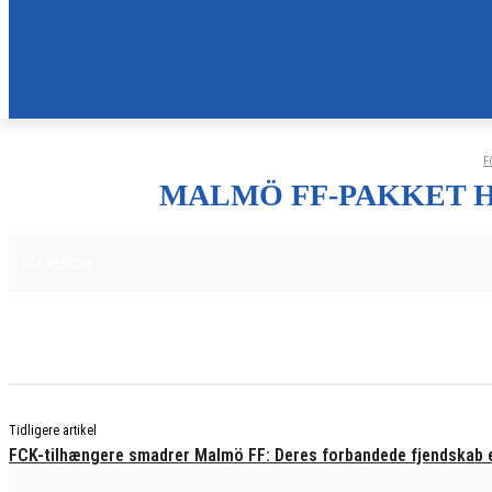
F
MALMÖ FF-PAKKET 
7. AUGUST 2025
FCK NYHEDER
Tidligere artikel
FCK-tilhængere smadrer Malmö FF: Deres forbandede fjendskab e