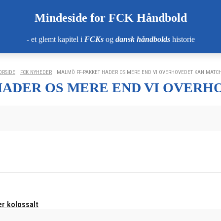
Mindeside for FCK Håndbold
- et glemt kapitel i
FCKs
og
dansk håndbolds
historie
ORSIDE
FCK NYHEDER
MALMÖ FF-PAKKET HADER OS MERE END VI OVERHOVEDET KAN MATC
HADER OS MERE END VI OVERH
r kolossalt