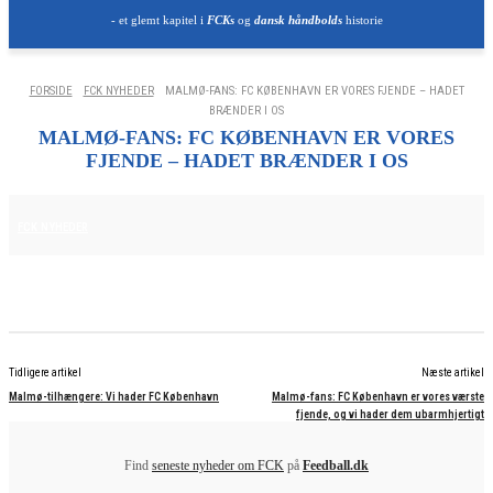
- et glemt kapitel i
FCKs
og
dansk håndbolds
historie
FORSIDE
FCK NYHEDER
MALMØ-FANS: FC KØBENHAVN ER VORES FJENDE – HADET
BRÆNDER I OS
MALMØ-FANS: FC KØBENHAVN ER VORES
FJENDE – HADET BRÆNDER I OS
12. AUGUST 2025
FCK NYHEDER
Tidligere artikel
Næste artikel
Malmø-tilhængere: Vi hader FC København
Malmø-fans: FC København er vores værste
fjende, og vi hader dem ubarmhjertigt
Find
seneste nyheder om FCK
på
Feedball.dk