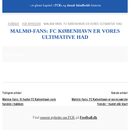
- et glemt kapitel i
FCKs
og
dansk håndbolds
historie
FORSIDE
FCK NYHEDER
MALMØ-FANS: FC KØBENHAVN ER VORES ULTIMATIVE HAD
MALMØ-FANS: FC KØBENHAVN ER VORES
ULTIMATIVE HAD
12. AUGUST 2025
FCK NYHEDER
Tidligere artikel
Næste artikel
Malmø-fans: Vi hader FC København som
Malmö-fans: FC København er vores værste
fanden i hækken
fjende – hadet står klart
Find
seneste nyheder om FCK
på
Feedball.dk