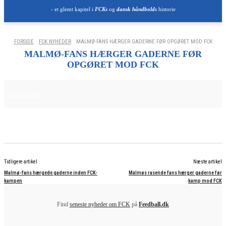
- et glemt kapitel i
FCKs
og
dansk håndbolds
historie
FORSIDE
FCK NYHEDER
MALMØ-FANS HÆRGER GADERNE FØR OPGØRET MOD FCK
MALMØ-FANS HÆRGER GADERNE FØR
OPGØRET MOD FCK
12. AUGUST 2025
FCK NYHEDER
Tidligere artikel
Næste artikel
Malmø-fans hærgede gaderne inden FCK-
Malmøs rasende fans hærger gaderne før
kampen
kamp mod FCK
Find
seneste nyheder om FCK
på
Feedball.dk