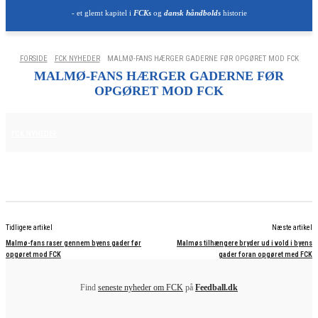
- et glemt kapitel i
FCKs
og
dansk håndbolds
historie
FORSIDE
FCK NYHEDER
MALMØ-FANS HÆRGER GADERNE FØR OPGØRET MOD FCK
MALMØ-FANS HÆRGER GADERNE FØR
OPGØRET MOD FCK
12. AUGUST 2025
FCK NYHEDER
Tidligere artikel
Næste artikel
Malmø-fans raser gennem byens gader før
Malmøs tilhængere bryder ud i vold i byens
opgøret mod FCK
gader foran opgøret med FCK
Find
seneste nyheder om FCK
på
Feedball.dk