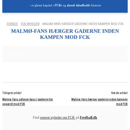
- et glemt kapitel i
FCKs
og
dansk håndbolds
historie
FORSIDE
FCK NYHEDER
MALMØ-FANS HÆRGER GADERNE INDEN KAMPEN MOD FCK
MALMØ-FANS HÆRGER GADERNE INDEN
KAMPEN MOD FCK
12. AUGUST 2025
FCK NYHEDER
Tidligere artikel
Næste artikel
Malmø-fans udløser kaos i gaderne før
Malmø-fans hærger gaderne inden kampen
opgøret mod FCK
mod FCK
Find
seneste nyheder om FCK
på
Feedball.dk