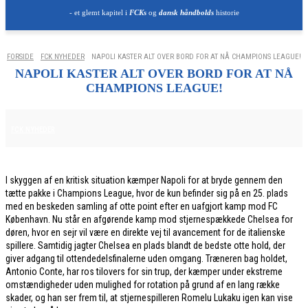
- et glemt kapitel i
FCKs
og
dansk håndbolds
historie
FORSIDE
FCK NYHEDER
NAPOLI KASTER ALT OVER BORD FOR AT NÅ CHAMPIONS LEAGUE!
NAPOLI KASTER ALT OVER BORD FOR AT NÅ
CHAMPIONS LEAGUE!
27. JANUAR 2026
FCK NYHEDER
I skyggen af en kritisk situation kæmper Napoli for at bryde gennem den
tætte pakke i Champions League, hvor de kun befinder sig på en 25. plads
med en beskeden samling af otte point efter en uafgjort kamp mod FC
København. Nu står en afgørende kamp mod stjernespækkede Chelsea for
døren, hvor en sejr vil være en direkte vej til avancement for de italienske
spillere. Samtidig jagter Chelsea en plads blandt de bedste otte hold, der
giver adgang til ottendedelsfinalerne uden omgang. Træneren bag holdet,
Antonio Conte, har ros tilovers for sin trup, der kæmper under ekstreme
omstændigheder uden mulighed for rotation på grund af en lang række
skader, og han ser frem til, at stjernespilleren Romelu Lukaku igen kan vise