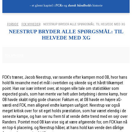
- et glemt kapitel i
FCKs
og
dansk håndbolds
historie
FORSIDE
FCK NYHEDER
NEESTRUP BRYDER ALLE SPØRGSMÅL: TIL HELVEDE MED XG
NEESTRUP BRYDER ALLE SPØRGSMÅL: TIL
HELVEDE MED XG
21. FEBRUAR 2026
FCK NYHEDER
FCK’s træner, Jacob Neestrup, var rasende efter kampen mod OB, hvor hans
hold fik revanche med et mål i overtiden og sikrede sig et hårdt tilkæmpet
point. Han var især irriteret over, at nogen ville tale om statistikker som
expected goals, som han mente var helt uden betydning i denne kamp, hvor
OB havde skabt rigtig gode chancer. Faktum er, at OB havde en højere xG-
værdi end FCK, men alligevel endte kampen uafgjort. Neestrup var også
meget kritisk over for sit eget holds præstation, som har været elendig i de
seneste kampe, og han ser nu frem til at vende dette trend med en sejr over
Randers. Pointet mod OB kan vise sig at være afgørende for, om FCK kan nå
en top-6 placering, og Neestrup håber, at hans hold kan vende den dårlige