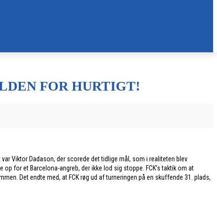
!
OLDEN FOR HURTIGT!
var Viktor Dadason, der scorede det tidlige mål, som i realiteten blev
de op for et Barcelona-angreb, der ikke lod sig stoppe. FCK’s taktik om at
 sammen. Det endte med, at FCK røg ud af turneringen på en skuffende 31. plads,