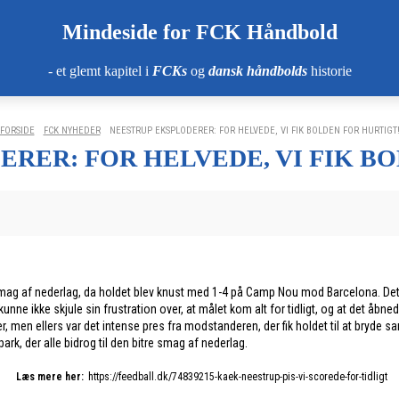
Mindeside for FCK Håndbold
- et glemt kapitel i
FCKs
og
dansk håndbolds
historie
FORSIDE
FCK NYHEDER
NEESTRUP EKSPLODERER: FOR HELVEDE, VI FIK BOLDEN FOR HURTIGT
RER: FOR HELVEDE, VI FIK B
r smag af nederlag, da holdet blev knust med 1-4 på Camp Nou mod Barcelona. Det 
nne ikke skjule sin frustration over, at målet kom alt for tidligt, og at det åbne
r, men ellers var det intense pres fra modstanderen, der fik holdet til at bryde
ark, der alle bidrog til den bitre smag af nederlag.
Læs mere her:
https://feedball.dk/74839215-kaek-neestrup-pis-vi-scorede-for-tidligt