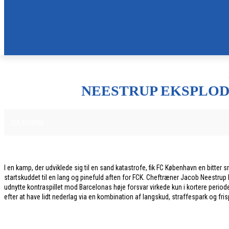
NEESTRUP EKSPLODE
29. JANUAR 2026
FCK NYHEDER
I en kamp, der udviklede sig til en sand katastrofe, fik FC København en bitte
startskuddet til en lang og pinefuld aften for FCK. Cheftræner Jacob Neestrup ku
udnytte kontraspillet mod Barcelonas høje forsvar virkede kun i kortere periode
efter at have lidt nederlag via en kombination af langskud, straffespark og frisp