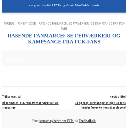
- et glemt kapitel i
FCKs
og
dansk håndbolds
historie
FORSIDE
FCK NYHEDER
RASENDE FANMARCH: SE FYRVÆRKERI OG KAMPSANGE FRA FCK-
FANS
RASENDE FANMARCH: SE FYRVÆRKERI OG
KAMPSANGE FRA FCK-FANS
21. OKTOBER 2025
FCK NYHEDER
Tidligere artikel
Næste artikel
Rå fanmarch: FCK-fans fyrer af fyrværkeri og
Rå og eksplosiv fanopvisning: FCK-fans
slagsange
tænder fyrværkeri og råber slagord
Find
seneste nyheder om FCK
på
Feedball.dk