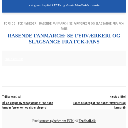
- et glemt kapitel i
FCKs
og
dansk håndbolds
historie
FORSIDE
FCK NYHEDER
RASENDE FANMARCH: SE FYRVÆRKERI OG SLAGSANGE FRA FCK-
FANS
RASENDE FANMARCH: SE FYRVÆRKERI OG
SLAGSANGE FRA FCK-FANS
21. OKTOBER 2025
FCK NYHEDER
Tidligere artikel
Næste artikel
Rå og eksplosiv fanopvisning: FCK-fans
Rasende optog af FCK-fans: Fyrværkeri og
tænder fyrværkeri og råber slagord
kampråb
Find
seneste nyheder om FCK
på
Feedball.dk