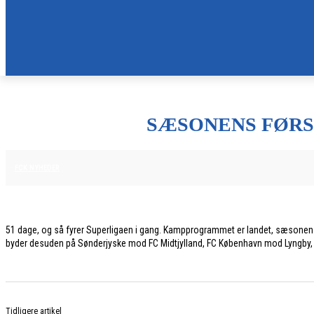
SÆSONENS FØRS
3. JUNI 2026
FCK NYHEDER
51 dage, og så fyrer Superligaen i gang. Kampprogrammet er landet, sæsonen st
byder desuden på Sønderjyske mod FC Midtjylland, FC København mod Lyngby
Tidligere artikel