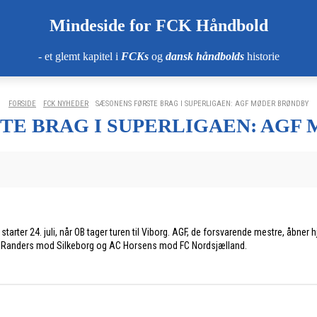
Mindeside for FCK Håndbold
- et glemt kapitel i
FCKs
og
dansk håndbolds
historie
FORSIDE
FCK NYHEDER
SÆSONENS FØRSTE BRAG I SUPERLIGAEN: AGF MØDER BRØNDBY
TE BRAG I SUPERLIGAEN: AGF
arter 24. juli, når OB tager turen til Viborg. AGF, de forsvarende mestre, åbn
, Randers mod Silkeborg og AC Horsens mod FC Nordsjælland.