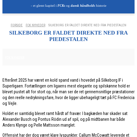
- et glemt kapitel i
FCKs
og
dansk håndbolds
historie
FORSIDE
FCK NYHEDER
SILKEBORG ER FALDET DIREKTE NED FRA PIEDESTALEN
SILKEBORG ER FALDET DIREKTE NED FRA
PIEDESTALEN
12. DECEMBER 2025
FCK NYHEDER
Efteråret 2025 har været en kold spand vand i hovedet på Silkeborg IF i
Superligaen. Fortællingen om ligaens mest elegante og spilskønne hold er
blevet pustet alt for stort op, når man ser de ret gennemsnitlige præstationer
og den reelle nedrykningsfare, hvor de ligger ubehageligt tæt på FC Fredericia
og Vejle.
Holdet er samtidig blevet ramt hårdt af fravær. I bagkæden har skader sat
Alexander Busch og Pontus Rödin ud af spil, og på midtbanen har både
Anders Klynge og Pelle Mattsson manglet.
Offensivt har der dog været klare lyspunkter. Callum McCowatt leverede et