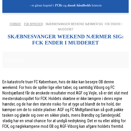
- et glemt kapitel i
FCKs
og
dansk håndbolds
historie
FORSIDE
FCK NYHEDER
SKÆBNESVANGER WEEKEND NÆRMER SIG: FCK ENDER I
MUDDERET
SKÆBNESVANGER WEEKEND NÆRMER SIG:
FCK ENDER I MUDDERET
20. FEBRUAR 2026
FCK NYHEDER
En katastrofe truer FC København, hvis de ikke kan besejre OB denne
weekend. For hvis de spiller lige eller taber, og samtidig Viborg og FC
Nordsjælland får de ønskede resultater mod AGF og Vejle, så er det slut med
mesterskabsspillet for FCK. Holdets skæbne er ikke længere i deres egne
hænder, og de har den største risiko for at ryge ud blandt de tre hold, der
kæmper om de to sidste pladser. AGF og FC Midtjylland kan så godt pakke
tasken og glæde sig over en sikker plads, mens Brøndby og SønderjyskE
stadig har en smal chance for at undgå nedrykning. Det er nu eller aldrig for
FCK, og nøglekampene mod OB og AGF-Viborg kan afgøre holdets fremtid.