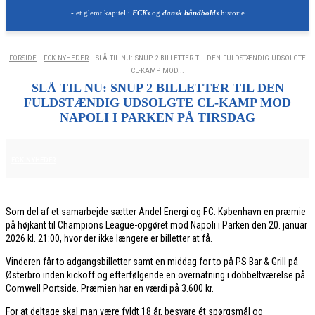
- et glemt kapitel i
FCKs
og
dansk håndbolds
historie
FORSIDE
FCK NYHEDER
SLÅ TIL NU: SNUP 2 BILLETTER TIL DEN FULDSTÆNDIG UDSOLGTE
CL-KAMP MOD...
SLÅ TIL NU: SNUP 2 BILLETTER TIL DEN
FULDSTÆNDIG UDSOLGTE CL-KAMP MOD
NAPOLI I PARKEN PÅ TIRSDAG
13. JANUAR 2026
FCK NYHEDER
Som del af et samarbejde sætter Andel Energi og F.C. København en præmie
på højkant til Champions League-opgøret mod Napoli i Parken den 20. januar
2026 kl. 21:00, hvor der ikke længere er billetter at få.
Vinderen får to adgangsbilletter samt en middag for to på PS Bar & Grill på
Østerbro inden kickoff og efterfølgende en overnatning i dobbeltværelse på
Comwell Portside. Præmien har en værdi på 3.600 kr.
For at deltage skal man være fyldt 18 år, besvare ét spørgsmål og