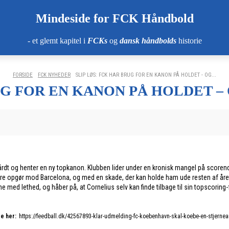
Mindeside for FCK Håndbold
- et glemt kapitel i
FCKs
og
dansk håndbolds
historie
FORSIDE
FCK NYHEDER
SLIP LØS: FCK HAR BRUG FOR EN KANON PÅ HOLDET - OG...
UG FOR EN KANON PÅ HOLDET –
årdt og henter en ny topkanon. Klubben lider under en kronisk mangel på scorende
ore opgør mod Barcelona, og med en skade, der kan holde ham ude resten af åre
 lethed, og håber på, at Cornelius selv kan finde tilbage til sin topscoring-form 
e her:
https://feedball.dk/42567893-klar-udmelding-fc-koebenhavn-skal-koebe-en-stjernea