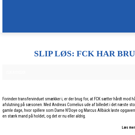
SLIP LØS: FCK HAR BR
28. JANUAR 2026
FCK NYHEDER
Forinden transfervinduet smækker i, er der brug for, at FCK sætter hårdt mod h
afslutning på sæsonen. Med Andreas Cornelius ude af billedet i det næste st
gamle dage, hvor spillere som Dame N’Doye og Marcus Allbäck løste opgaverne med
en stærk mand på holdet, og det er nu eller aldrig.
Læs mer