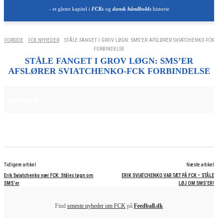
- et glemt kapitel i
FCKs
og
dansk håndbolds
historie
FORSIDE
FCK NYHEDER
STÅLE FANGET I GROV LØGN: SMS'ER AFSLØRER SVIATCHENKO-FCK
FORBINDELSE
STÅLE FANGET I GROV LØGN: SMS’ER
AFSLØRER SVIATCHENKO-FCK FORBINDELSE
7. NOVEMBER 2025
FCK NYHEDER
Tidligere artikel
Næste artikel
Erik Sviatchenko nær FCK: Ståles løgn om
ERIK SVIATCHENKO VAR TÆT PÅ FCK – STÅLE
SMS’er
LØJ OM SMS’ER!
Find
seneste nyheder om FCK
på
Feedball.dk