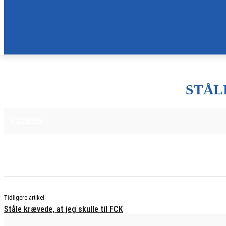
STÅL
25. JUNI 2025
FCK NYHEDER
Tidligere artikel
Ståle krævede, at jeg skulle til FCK