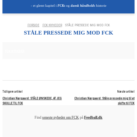
- et glemt kapitel i
FCKs
og
dansk håndbolds
historie
FORSIDE
FCK NYHEDER
STÅLE PRESSEDE MIG MOD FCK
STÅLE PRESSEDE MIG MOD FCK
25. JUNI 2025
FCK NYHEDER
Tidligere artikel
Næste artikel
Christian Nørgaard: STÅLE ØNSKEDE, AT JEG
Christian Nørgaard: Ståle pressede mig til at
SKULLE TIL FCK
skifte til FCK
Find
seneste nyheder om FCK
på
Feedball.dk