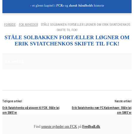
- et glemt kapitel i
FCKs
og
dansk håndbolds
historie
FORSIDE
FCK NYHEDER
STÅLE SOLBAKKEN FORTÆLLER LØGNER OM ERIK SVIATCHENKOS
SKIFTE TIL FCK!
STÅLE SOLBAKKEN FORTÆLLER LØGNER OM
ERIK SVIATCHENKOS SKIFTE TIL FCK!
7. NOVEMBER 2025
FCK NYHEDER
Tidligere artikel
Næste artikel
Erik Sviatchenko på vippen til FCK: Ståle løj
Erik Sviatchenko nær FC København: Ståle løj
om SMS’er
om SMS’er
Find
seneste nyheder om FCK
på
Feedball.dk