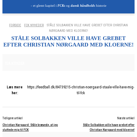
- et glemt kapitel i
FCKs
og
dansk håndbolds
historie
FORSIDE
FCK NYHEDER
STÅLE SOLBAKKEN VILLE HAVE GREBET EFTER CHRISTIAN
NØRGAARD MED KLOERNE!
STÅLE SOLBAKKEN VILLE HAVE GREBET
EFTER CHRISTIAN NØRGAARD MED KLOERNE!
25. JUNI 2025
FCK NYHEDER
Læs mere
https://feedball.dk/84739215-christian-noergaard-staale-ville-have-mig-
her:
til-fck
Tidligere artikel
Næste artikel
Christian Nørgaard: Ståle krævede, at jeg
Ståle Solbakken ville have grebet efter
sluttede mig til FCK
Christian Nørgaard med kloerne!