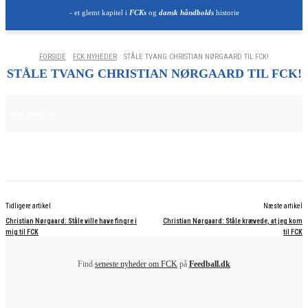
- et glemt kapitel i
FCKs
og
dansk håndbolds
historie
FORSIDE
FCK NYHEDER
STÅLE TVANG CHRISTIAN NØRGAARD TIL FCK!
STÅLE TVANG CHRISTIAN NØRGAARD TIL FCK!
25. JUNI 2025
FCK NYHEDER
Tidligere artikel
Næste artikel
Christian Nørgaard: Ståle ville have fingre i
Christian Nørgaard: Ståle krævede, at jeg kom
mig til FCK
til FCK
Find
seneste nyheder om FCK
på
Feedball.dk