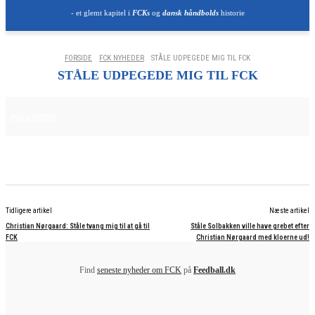
- et glemt kapitel i
FCKs
og
dansk håndbolds
historie
FORSIDE
FCK NYHEDER
STÅLE UDPEGEDE MIG TIL FCK
STÅLE UDPEGEDE MIG TIL FCK
25. JUNI 2025
FCK NYHEDER
Tidligere artikel
Næste artikel
Christian Nørgaard: Ståle tvang mig til at gå til
Ståle Solbakken ville have grebet efter
FCK
Christian Nørgaard med kloerne ud!
Find
seneste nyheder om FCK
på
Feedball.dk