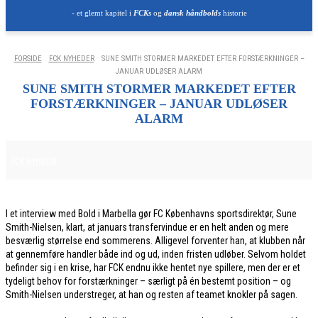
- et glemt kapitel i
FCKs
og
dansk håndbolds
historie
FORSIDE
FCK NYHEDER
SUNE SMITH STORMER MARKEDET EFTER FORSTÆRKNINGER –
JANUAR UDLØSER ALARM
SUNE SMITH STORMER MARKEDET EFTER
FORSTÆRKNINGER – JANUAR UDLØSER
ALARM
12. JANUAR 2026
FCK NYHEDER
I et interview med Bold i Marbella gør FC Københavns sportsdirektør, Sune
Smith-Nielsen, klart, at januars transfervindue er en helt anden og mere
besværlig størrelse end sommerens. Alligevel forventer han, at klubben når
at gennemføre handler både ind og ud, inden fristen udløber. Selvom holdet
befinder sig i en krise, har FCK endnu ikke hentet nye spillere, men der er et
tydeligt behov for forstærkninger – særligt på én bestemt position – og
Smith-Nielsen understreger, at han og resten af teamet knokler på sagen.