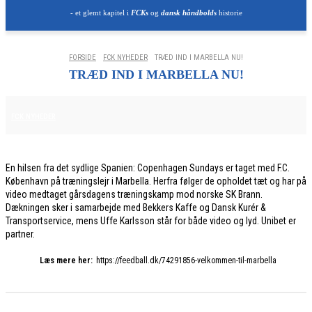
- et glemt kapitel i
FCKs
og
dansk håndbolds
historie
FORSIDE
FCK NYHEDER
TRÆD IND I MARBELLA NU!
TRÆD IND I MARBELLA NU!
10. JANUAR 2026
FCK NYHEDER
En hilsen fra det sydlige Spanien: Copenhagen Sundays er taget med F.C.
København på træningslejr i Marbella. Herfra følger de opholdet tæt og har på
video medtaget gårsdagens træningskamp mod norske SK Brann.
Dækningen sker i samarbejde med Bekkers Kaffe og Dansk Kurér &
Transportservice, mens Uffe Karlsson står for både video og lyd. Unibet er
partner.
Læs mere her:
https://feedball.dk/74291856-velkommen-til-marbella