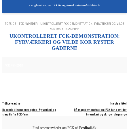
- et glemt kapitel i
FCKs
og
dansk håndbolds
historie
FORSIDE
FCK NYHEDER
UKONTROLLERET FCK-DEMONSTRATION: FYRVÆRKERI OG VILDE
KOR RYSTER GADERNE
UKONTROLLERET FCK-DEMONSTRATION:
FYRVÆRKERI OG VILDE KOR RYSTER
GADERNE
21. OKTOBER 2025
FCK NYHEDER
Tidligere artikel
Næste artikel
Rasende tilhængeres optog: Fyrværkeri og
RÅ magtdemonstration: FCK-fans smider
slagråb fra FCK-fans
fyrværkeri og skriger slagsange
Find
seneste nyheder om FCK
på
Feedball.dk