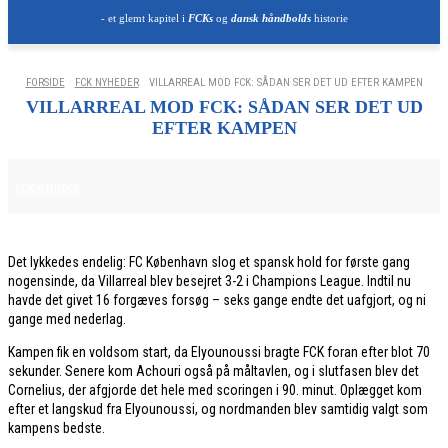
- et glemt kapitel i
FCKs
og
dansk håndbolds
historie
FORSIDE
FCK NYHEDER
VILLARREAL MOD FCK: SÅDAN SER DET UD EFTER KAMPEN
VILLARREAL MOD FCK: SÅDAN SER DET UD
EFTER KAMPEN
11. DECEMBER 2025
FCK NYHEDER
Det lykkedes endelig: FC København slog et spansk hold for første gang
nogensinde, da Villarreal blev besejret 3-2 i Champions League. Indtil nu
havde det givet 16 forgæves forsøg – seks gange endte det uafgjort, og ni
gange med nederlag.
Kampen fik en voldsom start, da Elyounoussi bragte FCK foran efter blot 70
sekunder. Senere kom Achouri også på måltavlen, og i slutfasen blev det
Cornelius, der afgjorde det hele med scoringen i 90. minut. Oplægget kom
efter et langskud fra Elyounoussi, og nordmanden blev samtidig valgt som
kampens bedste.