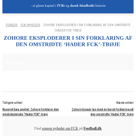
- et glemt kapitel i
FCKs
og
dansk håndbolds
historie
FORSIDE
FCK NYHEDER
ZOHORE EKSPLODERER I SIN FORKLARING AF DEN OMSTRIDTE
'HADER FCK'-TRØJE
ZOHORE EKSPLODERER I SIN FORKLARING AF
DEN OMSTRIDTE ‘HADER FCK’-TRØJE
20. NOVEMBER 2025
FCK NYHEDER
Tidligere artikel
Næste artikel
Raseriet bag spejlet: Zohore forklarer den
Zohore brager løs med en barsk forklaring på
omdiskuterede “Hader FCK”-trøje
den omstridte ‘Hader FCK’-trøje
Find
seneste nyheder om FCK
på
Feedball.dk