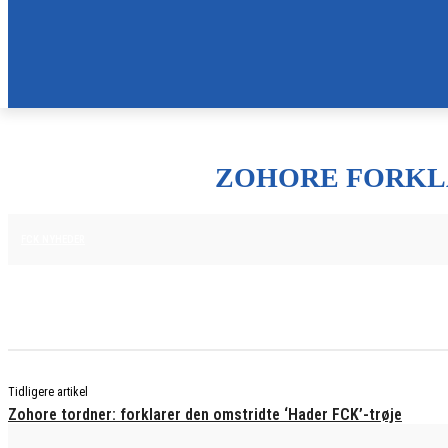
ZOHORE FORKLA
20. NOVEMBER 2025
FCK NYHEDER
Tidligere artikel
Zohore tordner: forklarer den omstridte ‘Hader FCK’-trøje