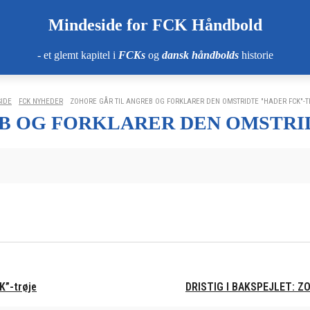
Mindeside for FCK Håndbold
- et glemt kapitel i
FCKs
og
dansk håndbolds
historie
SIDE
FCK NYHEDER
ZOHORE GÅR TIL ANGREB OG FORKLARER DEN OMSTRIDTE "HADER FCK"-T
B OG FORKLARER DEN OMSTRI
K”-trøje
DRISTIG I BAKSPEJLET: Z