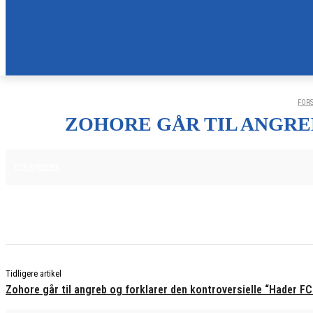
FOR
ZOHORE GÅR TIL ANGRE
20. NOVEMBER 2025
FCK NYHEDER
Tidligere artikel
Zohore går til angreb og forklarer den kontroversielle “Hader FC